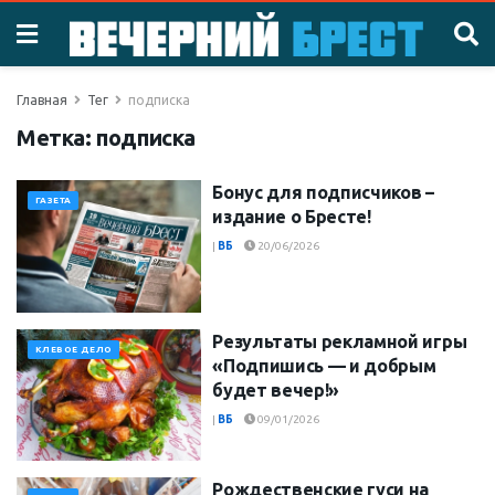
Главная
Тег
подписка
Метка:
подписка
Бонус для подписчиков –
ГАЗЕТА
издание о Бресте!
|
ВБ
20/06/2026
Результаты рекламной игры
КЛЕВОЕ ДЕЛО
«Подпишись — и добрым
будет вечер!»
|
ВБ
09/01/2026
Рождественские гуси на