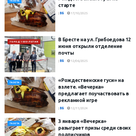
ГАЗЕТА
старте
|
ВБ
17/10/2025
В Бресте на ул. Грибоедова 12
ГОРОД 1000-ЛЕТИЯ
июня открыли отделение
почты
|
ВБ
12/06/2025
«Рождественские гуси» на
ГАЗЕТА
взлете. «Вечерка»
предлагает поучаствовать в
рекламной игре
|
ВБ
12/11/2024
3 января «Вечерка»
ГАЗЕТА
разыграет призы среди своих
подписчиков