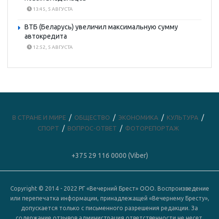
13:45, 5 АВГУСТА
ВТБ (Беларусь) увеличил максимальную сумму
автокредита
12:52, 5 АВГУСТА
В СТРАНЕ И МИРЕ
ОБЩЕСТВО
ЭКОНОМИКА
КУЛЬТУРА
СПОРТ
ВОПРОС-ОТВЕТ
ФОТОРЕПОРТАЖ
+375 29 116 0000 (Viber)
Copyright © 2014 - 2022 РГ «Вечерний Брест» ООО. Воспроизведение
или перепечатка информации, принадлежащей «Вечернему Бресту»,
допускается только с письменного разрешения редакции. За
содержание отзывов администрация ответственности не несет.