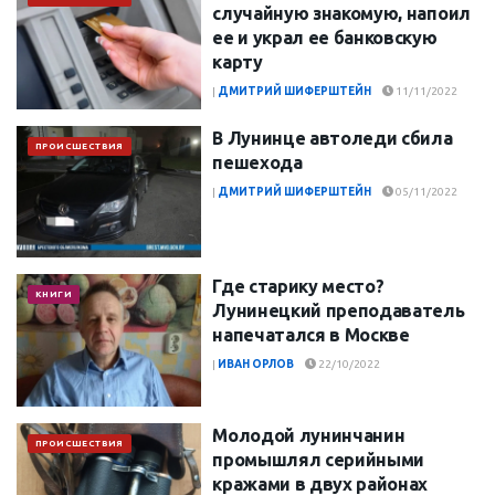
случайную знакомую, напоил
ее и украл ее банковскую
карту
|
ДМИТРИЙ ШИФЕРШТЕЙН
11/11/2022
В Лунинце автоледи сбила
ПРОИСШЕСТВИЯ
пешехода
|
ДМИТРИЙ ШИФЕРШТЕЙН
05/11/2022
Где старику место?
КНИГИ
Лунинецкий преподаватель
напечатался в Москве
|
ИВАН ОРЛОВ
22/10/2022
Молодой лунинчанин
ПРОИСШЕСТВИЯ
промышлял серийными
кражами в двух районах