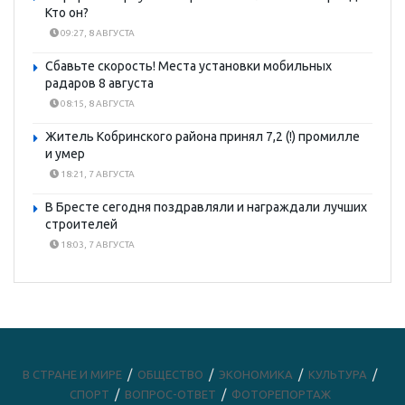
Кто он?
09:27, 8 АВГУСТА
Сбавьте скорость! Места установки мобильных
радаров 8 августа
08:15, 8 АВГУСТА
Житель Кобринского района принял 7,2 (!) промилле
и умер
18:21, 7 АВГУСТА
В Бресте сегодня поздравляли и награждали лучших
строителей
18:03, 7 АВГУСТА
В СТРАНЕ И МИРЕ
ОБЩЕСТВО
ЭКОНОМИКА
КУЛЬТУРА
СПОРТ
ВОПРОС-ОТВЕТ
ФОТОРЕПОРТАЖ