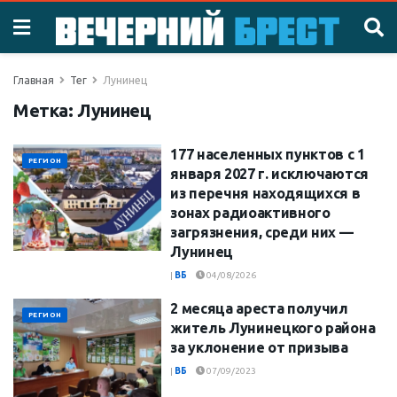
Главная
Тег
Лунинец
Метка:
Лунинец
177 населенных пунктов с 1
РЕГИОН
января 2027 г. исключаются
из перечня находящихся в
зонах радиоактивного
загрязнения, среди них —
Лунинец
|
ВБ
04/08/2026
2 месяца ареста получил
РЕГИОН
житель Лунинецкого района
за уклонение от призыва
|
ВБ
07/09/2023