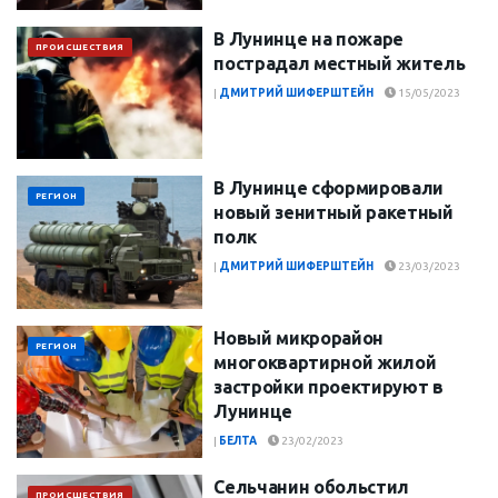
В Лунинце на пожаре
ПРОИСШЕСТВИЯ
пострадал местный житель
|
ДМИТРИЙ ШИФЕРШТЕЙН
15/05/2023
В Лунинце сформировали
РЕГИОН
новый зенитный ракетный
полк
|
ДМИТРИЙ ШИФЕРШТЕЙН
23/03/2023
Новый микрорайон
РЕГИОН
многоквартирной жилой
застройки проектируют в
Лунинце
|
БЕЛТА
23/02/2023
Сельчанин обольстил
ПРОИСШЕСТВИЯ