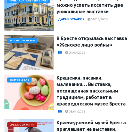
ПРИГЛАСИТЕЛЬНЫЙ БИЛЕТ
можно успеть посетить две
уникальные выставки
|
ДАРЬЯ ЗУБАРИК
08/06/2026
В Бресте открылась выставка
ЭТО БЫЛО? БЫЛО!
«Женское лицо войны»
|
ВБ
09/05/2026
Крашенки, писанки,
СВЯТОЕ ДЕЛО
маляванки… Выставка,
посвященная пасхальным
традициям, работает в
краеведческом музее Бреста
|
ВБ
04/04/2026
Краеведческий музей Бреста
СРЕДА ОБИТАНИЯ
приглашает на выставки,