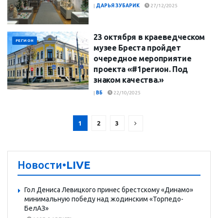
|
ДАРЬЯ ЗУБАРИК
27/12/2025
23 октября в краеведческом
РЕГИОН
музее Бреста пройдет
очередное мероприятие
проекта «#1регион. Под
знаком качества.»
|
ВБ
22/10/2025
1
2
3
Новости
•LIVE
Гол Дениса Левицкого принес брестскому «Динамо»
минимальную победу над жодинским «Торпедо-
БелАЗ»