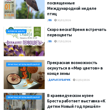
посвященные
Международной неделе
птиц
|
ВБ
30/03/2026
Скоро весна! Время встречать
КЛЕВОЕ ДЕЛО
первоцветы
|
ВБ
27/02/2026
Прекрасная возможность
ПРИГЛАСИТЕЛЬНЫЙ БИЛЕТ
окунуться в «Мир цветов» в
конце зимы
|
ДАРЬЯ ЗУБАРИК
22/02/2026
В краеведческом музее
ПРИГЛАСИТЕЛЬНЫЙ БИЛЕТ
Бреста работает выставка «К
детям Новый год пришёл»