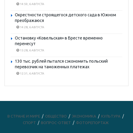
14:59, 6 АВГУСТА
Окрестности строящегося детского сада в Южном
преображаюся
14:28, 6 АВГУСТА
Остановку «Ковельская» в Бресте временно
перенесут
13:28, 6 АВГУСТА
130 тыс. рублей пытался сэкономить польский
перевозчик на таможенных платежах
12:31, 6 АВГУСТА
В СТРАНЕ И МИРЕ
ОБЩЕСТВО
ЭКОНОМИКА
КУЛЬТУРА
СПОРТ
ВОПРОС-ОТВЕТ
ФОТОРЕПОРТАЖ