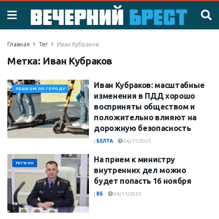
Главная
Тег
Иван Кубраков
Метка:
Иван Кубраков
Иван Кубраков: масштабные
ПЕШКОМ ПО ГОРОДУ
изменения в ПДД хорошо
восприняты обществом и
положительно влияют на
дорожную безопасность
|
БЕЛТА
06/11/2025
На прием к министру
РЕГИОН
внутренних дел можно
будет попасть 16 ноября
|
ВБ
06/11/2023