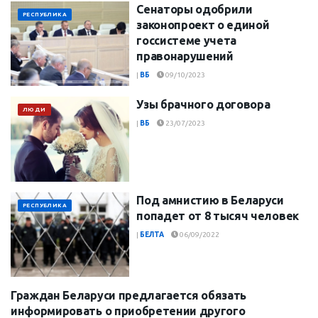
Сенаторы одобрили
РЕСПУБЛИКА
законопроект о единой
госсистеме учета
правонарушений
|
ВБ
09/10/2023
Узы брачного договора
ЛЮДИ
|
ВБ
23/07/2023
Под амнистию в Беларуси
РЕСПУБЛИКА
попадет от 8 тысяч человек
|
БЕЛТА
06/09/2022
Граждан Беларуси предлагается обязать
РЕСПУБЛИКА
информировать о приобретении другого