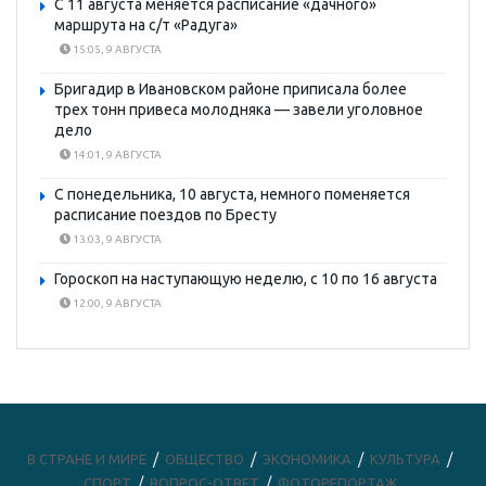
С 11 августа меняется расписание «дачного»
маршрута на с/т «Радуга»
15:05, 9 АВГУСТА
Бригадир в Ивановском районе приписала более
трех тонн привеса молодняка — завели уголовное
дело
14:01, 9 АВГУСТА
С понедельника, 10 августа, немного поменяется
расписание поездов по Бресту
13:03, 9 АВГУСТА
Гороскоп на наступающую неделю, с 10 по 16 августа
12:00, 9 АВГУСТА
В СТРАНЕ И МИРЕ
ОБЩЕСТВО
ЭКОНОМИКА
КУЛЬТУРА
СПОРТ
ВОПРОС-ОТВЕТ
ФОТОРЕПОРТАЖ