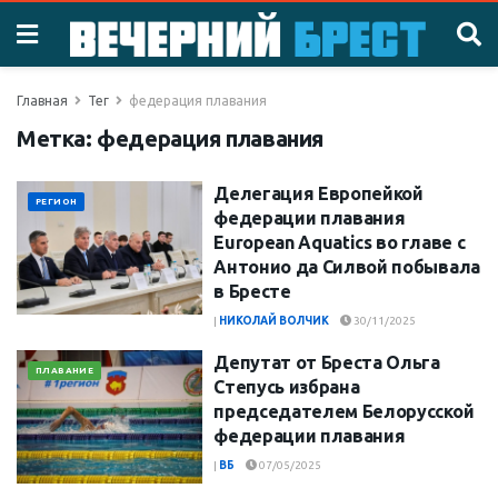
Главная
Тег
федерация плавания
Метка:
федерация плавания
Делегация Европейкой
РЕГИОН
федерации плавания
European Aquatics во главе с
Антонио да Силвой побывала
в Бресте
|
НИКОЛАЙ ВОЛЧИК
30/11/2025
Депутат от Бреста Ольга
ПЛАВАНИЕ
Степусь избрана
председателем Белорусской
федерации плавания
|
ВБ
07/05/2025