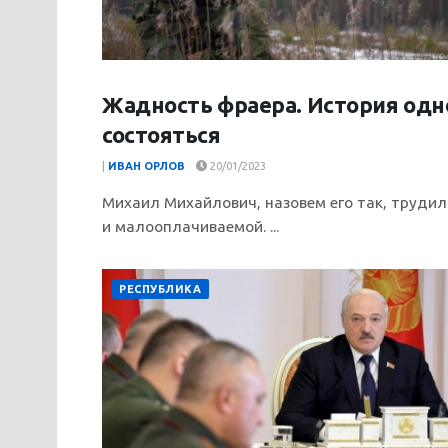
Жадность фраера. История одно
ПРОИСШЕСТВИЯ
состояться
|
ИВАН ОРЛОВ
20/01/2023
Михаил Михайлович, назовем его так, трудил
и малооплачиваемой. ...
РЕСПУБЛИКА