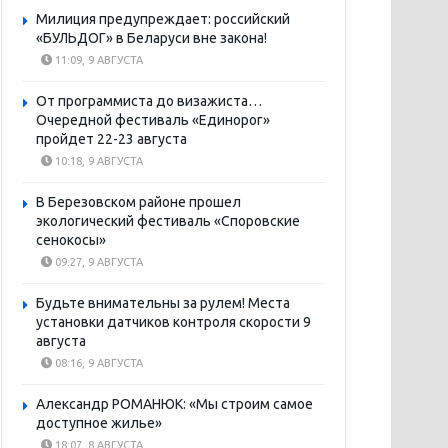
Милиция предупреждает: российский
«БУЛЬДОГ» в Беларуси вне закона!
11:09, 9 АВГУСТА
От программиста до визажиста…
Очередной фестиваль «Единорог»
пройдет 22-23 августа
10:18, 9 АВГУСТА
В Березовском районе прошел
экологический фестиваль «Споровские
сенокосы»
09:27, 9 АВГУСТА
Будьте внимательны за рулем! Места
установки датчиков контроля скорости 9
августа
08:16, 9 АВГУСТА
Александр РОМАНЮК: «Мы строим самое
доступное жилье»
18:07, 8 АВГУСТА