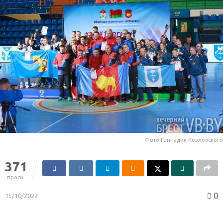
Фото Геннадия Козловского
371
просм.
0
15/10/2022