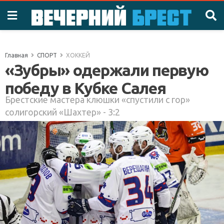
Главная
СПОРТ
ХОККЕЙ
«Зубры» одержали первую
победу в Кубке Салея
Брестские мастера клюшки «спустили с гор»
солигорский «Шахтер» - 3:2