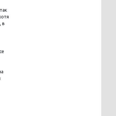
так
хотя
 в
се
на
л