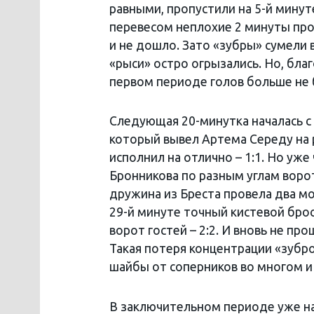
равными, пропустили на 5-й минут
перевесом неплохие 2 минуты про
и не дошло. Зато «зубры» сумели 
«рыси» остро огрызались. Но, благ
первом периоде голов больше не 
Следующая 20-минутка началась с
который вывел Артема Середу на р
исполнил на отлично – 1:1. Но уже
Бронникова по разным углам ворот
дружина из Бреста провела два м
29-й минуте точный кистевой бро
ворот гостей – 2:2. И вновь не пр
Такая потеря концентрации «зубр
шайбы от соперников во многом и
В заключительном периоде уже на