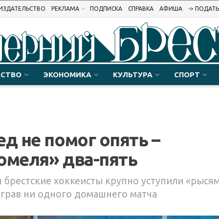
ИЗДАТЕЛЬСТВО
РЕКЛАМА
ПОДПИСКА
СПРАВКА
АФИША
-> ПОДАТ
СТВО
ЭКОНОМИКА
КУЛЬТУРА
СПОРТ
д не помог опять –
омеля» два-пять
 брестские хоккеисты крупно уступили «рысям
играв ни одного домашнего матча