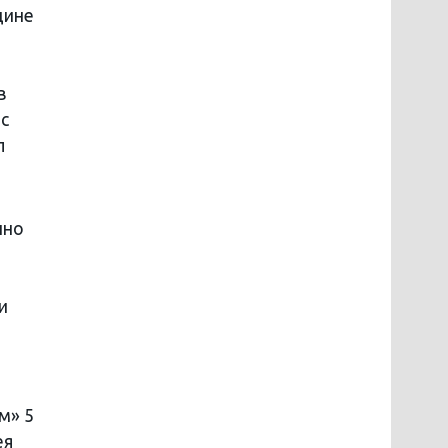
дине
в
 с
л
нно
и
м» 5
ея