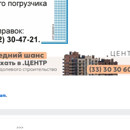
ram
.
>>>