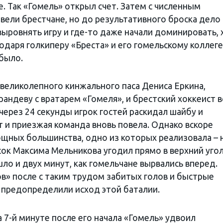
е. Так «Гомель» открыл счет. Затем с численным
вели брестчане, но до результативного броска дело 
выровнять игру и где-то даже начали доминировать, 
одаря голкиперу «Бреста» и его гомельскому коллеге,
было.
 великолепного кинжального паса Дениса Еркина,
андеву с вратарем «Гомеля», и брестский хоккеист в
 через 24 секунды игрок гостей раскидал шайбу и
 и приезжая команда вновь повела. Однако вскоре
ощных большинства, одно из которых реализовала – 
сок Максима Мельникова угодил прямо в верхний уго
ошло и двух минут, как гомельчане вырвались вперед.
ов» после с таким трудом забитых голов и быстрые
 предопределили исход этой баталии.
 7-й минуте после его начала «Гомель» удвоил