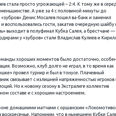
ев стала просто угрожающей – 2:4. К тому же в сере
 меньшинстве. А уже за 4 с половиной минуты до
 «зубров» Денис Мосалев пошел ва-банк и заменил
и воспользовались гости, закатив очередную шайбу 
ль» выходит в полуфинал Кубка Салея, а брестчане —
дирами у «зубров» стали Владислав Кулиев и Кирил
 команды хороших моментов было достаточно, особе
ция. Возможно, клуб долго не играл, в то время как
ошке» провел турнир и был в тонусе. Плачевный
вник связывает с излишней напряженностью игроков 
ций. Но к новому сезону в Экстралиге коллектив
ном составе и с хорошим настроением.
сезоне домашними матчами с оршанским «Локомотиво
, в воскресенье. Напомним, что в нынешнем Кубке Сал