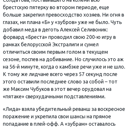
брестскую пятерку во втором периоде, еще
больше закрепил превосходство хозяев. Ни огня в
глазах, ни плана «Б» у «зубров» уже не было. Чуть
добавил меда в деготь Алексей Селивоник:
форвард «Бреста» проводил свою 200-ю игру в
рамках белорусской Экстралиги и сумел
отличиться своим первым голом в текущем
сезоне, поспев на добивание. Но случилось это аж
на 56-й минуте, когда о камбэке речи уже и не шло.
К тому же лидчане всего через 57 секунд после
этого оставили последнее слово за собой – тот
же Максим Чубуков в этот вечер орудовал на
«пятаке» сверхудачными подставлениями.
«Лида» взяла убедительный реванш за воскресное
поражение и укрепила свои шансы на прямое
попадание в плей-офф. А «зубрам» оставалось