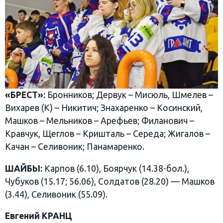
«БРЕСТ»:
Бронников; Дервук – Мисюль, Шмелев –
Вихарев (К) – Никитич; Знахаренко – Косинский,
Машков – Мельников – Арефьев; Филанович –
Кравчук, Щеглов – Кришталь – Середа; Жигалов –
Качан – Селивоник; Панамаренко.
ШАЙБЫ:
Карпов (6.10), Боярчук (14.38-бол.),
Чубуков (15.17; 56.06), Солдатов (28.20) — Машков
(3.44), Селивоник (55.09).
Евгений КРАНЦ