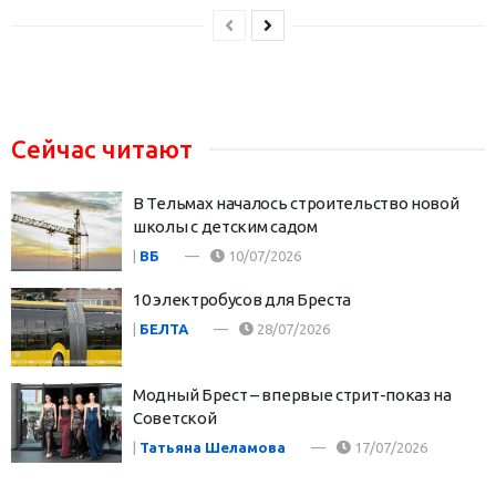
Сейчас читают
В Тельмах началось строительство новой
школы с детским садом
|
ВБ
10/07/2026
10 электробусов для Бреста
|
БЕЛТА
28/07/2026
Модный Брест – впервые стрит-показ на
Советской
|
Татьяна Шеламова
17/07/2026