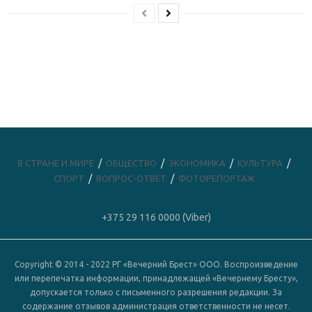
В СТРАНЕ И МИРЕ
ОБЩЕСТВО
ЭКОНОМИКА
КУЛЬТУРА
СПОРТ
ВОПРОС-ОТВЕТ
ФОТОРЕПОРТАЖ
+375 29 116 0000 (Viber)
Copyright © 2014 - 2022 РГ «Вечерний Брест» ООО. Воспроизведение
или перепечатка информации, принадлежащей «Вечернему Бресту»,
допускается только с письменного разрешения редакции. За
содержание отзывов администрация ответственности не несет.