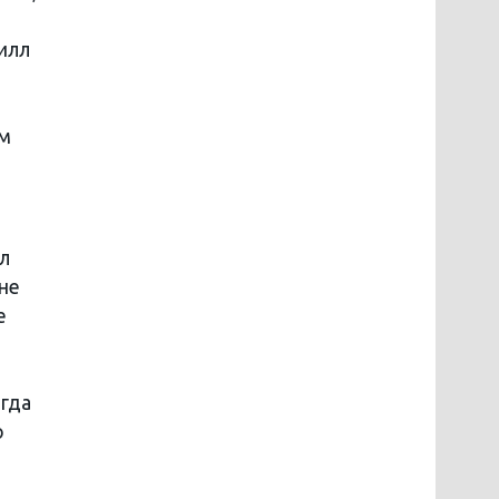
илл
о
им
л
 не
е
огда
о