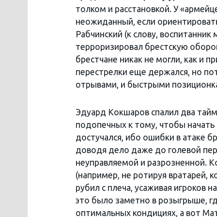
толком и расстановкой. У «армейц
неожиданный, если ориентировать
Рабчинский (к слову, воспитанник 
терроризировал брестскую оборон
брестчане никак не могли, как и
перестрелки еще держался, но по
отрывами, и быстрыми позиционка
Эдуард Кокшаров спалил два тайм-
подопечных к тому, чтобы начать и
достучался, ибо ошибки в атаке б
доводя дело даже до голевой пер
неуправляемой и разрозненной. К
(например, не ротируя вратарей, к
рубил с плеча, усаживая игроков 
это было заметно в розыгрыше, где
оптимальных кондициях, а вот Мат