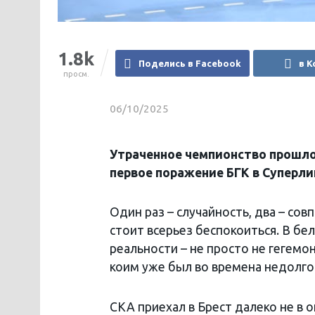
1.8k
Поделись в Facebook
в К
просм.
06/10/2025
Утраченное чемпионство прошлог
первое поражение БГК в Суперли
Один раз – случайность, два – сов
стоит всерьез беспокоиться. В бел
реальности – не просто не гегемон
коим уже был во времена недолго
СКА приехал в Брест далеко не в