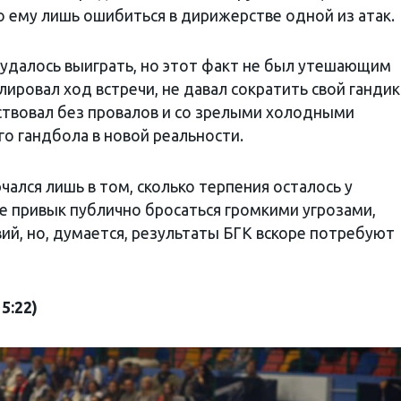
о ему лишь ошибиться в дирижерстве одной из атак.
удалось выиграть, но этот факт не был утешающим
ировал ход встречи, не давал сократить свой гандик
йствовал без провалов и со зрелыми холодными
о гандбола в новой реальности.
чался лишь в том, сколько терпения осталось у
не привык публично бросаться громкими угрозами,
ий, но, думается, результаты БГК вскоре потребуют
5:22)