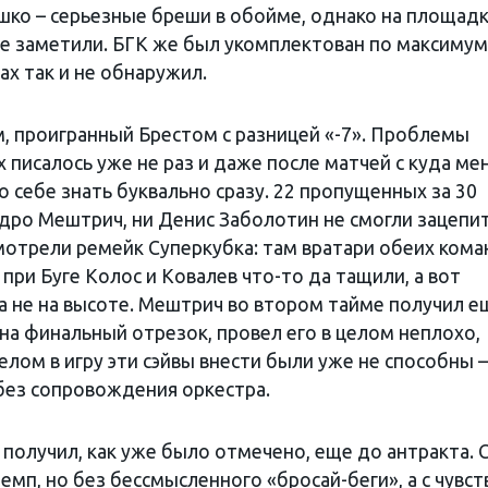
ко – серьезные бреши в обойме, однако на площад
не заметили. БГК же был укомплектован по максимум
ах так и не обнаружил.
м, проигранный Брестом с разницей «-7». Проблемы
 писалось уже не раз и даже после матчей с куда ме
 себе знать буквально сразу. 22 пропущенных за 30
ндро Мештрич, ни Денис Заболотин не смогли зацепи
смотрели ремейк Суперкубка: там вратари обеих кома
при Буге Колос и Ковалев что-то да тащили, а вот
а не на высоте. Мештрич во втором тайме получил е
на финальный отрезок, провел его в целом неплохо,
елом в игру эти сэйвы внести были уже не способны –
 без сопровождения оркестра.
получил, как уже было отмечено, еще до антракта. 
мп, но без бессмысленного «бросай-беги», а с чувст