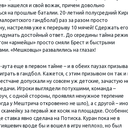
ев» нашелся и свой вожак, причем довольно
ся на прошлые баталии. 20-летний полусредний Кир
малоритского гандбола!) раз за разом просто
у, настреляв уже к перерыву 10 мячей! Сдержать ег
 придумать достойный ответ. До середины тайма реж
том «армейцы» просто смяли Брест и быстрыми
ми. «Мешковцы» развалились на глазах!
аута еще в первом тайме – и в обеих паузах призыва
грать в гандбол. Кажется, с этим призывом он так и
рестчане допускали ну совсем уж детские, зачастую н
едачи. Игроки выглядели потухшими, команда –
оуч, с одной стороны, проявлял ненужное терпение
огда у Мештрича откровенно не шло), а с другой – ин
на скамейку за первый же косяк на площадке. Особенн
 ставка явно сделана на Потиска. Куран пока не в
ияшевич вроде бы и вошел в игру неплохо, но был