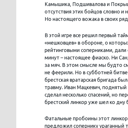
Камышика, Подшивалова и Покрыш
отсутствия этих бойцов словно и 
Но настоящего вожака в своих ряд
В этой игре все решил первый тай
«мешковцев» в обороне, о которых
рейтинговыми соперниками, дали о
минут – настоящее фиаско. Ни Са
за мяч. В этом смысле мы будто 
не феерили. Но в субботней битве 
брестская вратарская бригада был
травму. Иван Мацкевич, поднятый 
сделал несколько спасений, но пер
брестский линкор уже шел ко дну
Фатальные пробоины этот линкор 
предложил сопернику ураганный те