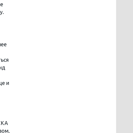
ке
у.
нее
ться
нд
ще и
СКА
вом,