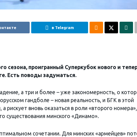
онтакте
в Telegram
о сезона, проигранный Суперкубок нового и тепе
ге. Есть поводы задуматься.
падение, а три и более – уже закономерность, о кото
орусском гандболе – новая реальность, и БГК в этой
, а рискует вновь оказаться в роли «второго номера»,
го существования минского «Динамо».
 оптимальном сочетании. Для минских «армейцев» по