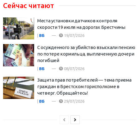
Сейчас читают
Места установки датчиков контроля
скорости 19 июля на дорогах Брестчины
|
ВБ
19/07/2026
С осужденного за убийство взыскали пенсию
по потере кормильца, выплаченную дочери
погибшей
|
ВБ
08/07/2026
Защита прав потребителей — тема приема
граждан в Брестском горисполкоме в
четверг. Обращайтесь!
|
ВБ
29/07/2026