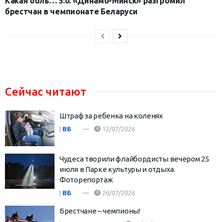
Какая боль… 5:0. «Динамо-Минск» разгромил
брестчан в чемпионате Беларуси
Сейчас читают
Штраф за ребенка на коленях
|
ВБ
12/07/2026
Чудеса творили флайбордисты вечером 25
июля в Парке культуры и отдыха.
Фоторепортаж
|
ВБ
26/07/2026
Брестчане – чемпионы!