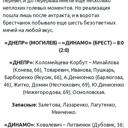
перевес и до перерыва имели еще несколько
неплохих голевых моментов. Но реализация
пошла лишь после антракта, и в воротах
брестчанок побывало еще шесть безответных
мячей на любой вкус.
«ДНЕПР» (МОГИЛЕВ) – «ДИНАМО» (БРЕСТ) – 8:0
(2:0)
«ДНЕПР»:
Коломейцева-Корбут – Михайлова
(Конева, 66), Товаревич, Иванова, Пушкарь,
Барборенко (Якусик, 66), А.Денисенко (Барлюгова,
46), Житко, Домин (Нестюкович, 69), Ю.Денисенко
(Нижегородова, 69), Осмоловская.
Запасные:
Залетова, Лазаренко, Лагутенко,
Минченко.
«ДИНАМО»:
Ковалевич – Литвинюк (Дубовик, 36;