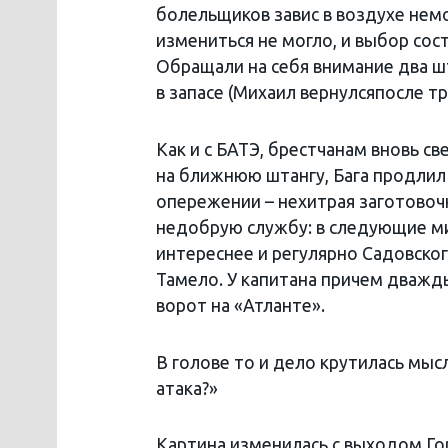
болельщиков завис в воздухе немо
измениться не могло, и выбор со
Обращали на себя внимание два шт
в запасе (Михаил вернулсяпосле т
Как и с БАТЭ, брестчанам вновь с
на ближнюю штангу, Бага продлил 
опережении – нехитрая заготовочк
недобрую службу: в следующие ми
интереснее и регулярно Садовског
Тамело. У капитана причем дважды
ворот на «Атланте».
В голове то и дело крутилась мысл
атака?»
Картина изменилась с выходом Гор