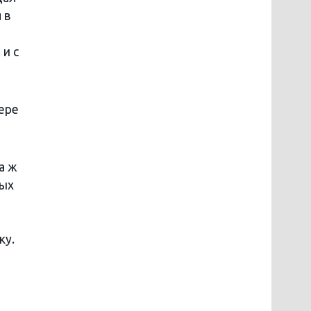
 в
и с
ере
а ж
ных
ку.