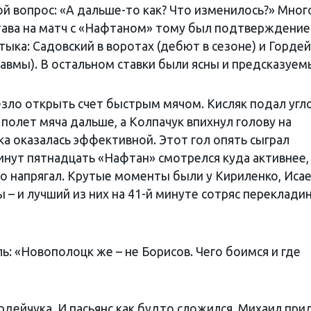
й вопрос: «А дальше-то как? Что изменилось?» Мног
става на матч с «Нафтаном» тому был подтверждение
ыка: Садовский в воротах (дебют в сезоне) и Гордей
равмы). В остальном ставки были ясны и предсказуем
везло открыть счет быстрым мячом. Кисляк подал угл
полет мяча дальше, а Колпачук впихнул голову на
а оказалась эффективной. Этот гол опять сыграл
нут пятнадцать «Нафтан» смотрелся куда активнее,
о напрягал. Крутые моменты были у Кириленко, Исае
 – и лучший из них на 41-й минуте сотряс переклади
ь: «Новополоцк же – не Борисов. Чего боимся и где
дейчука. И пасьянс как будто сложился. Михаил при