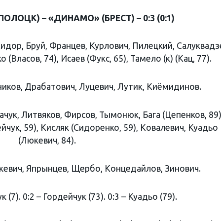
ЛОЦК) – «ДИНАМО» (БРЕСТ) – 0:3 (0:1)
идор, Бруй, Францев, Курлович, Пилецкий, Салуквадз
(Власов, 74), Исаев (Фукс, 65), Тамело (к) (Кац, 77).
ников, Драбатович, Луцевич, Лутик, Киёмидинов.
чук, Литвяков, Фирсов, Тымонюк, Бага (Цепенков, 89)
йчук, 59), Кисляк (Сидоренко, 59), Ковалевич, Куадьо
(Люкевич, 84).
кевич, Япрынцев, Щербо, Концедайлов, Зинович.
к (7). 0:2 – Гордейчук (73). 0:3 – Куадьо (79).