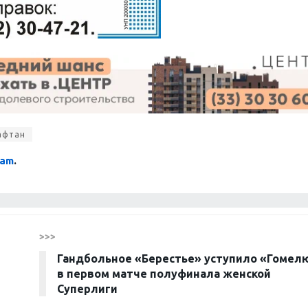
афтан
ram
.
>>>
Гандбольное «Берестье» уступило «Гомел
в первом матче полуфинала женской
Суперлиги