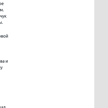
ое
м.
чук
ы.
овой
ва и
ну
дал