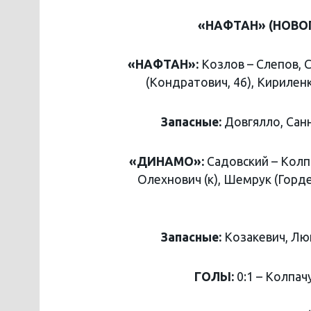
«НАФТАН» (НОВОПО
«НАФТАН»:
Козлов – Слепов, С
(Кондратович, 46), Кириленко 
Запасные:
Довгялло, Сан
«ДИНАМО»:
Садовский – Колпа
Олехнович (к), Шемрук (Горде
Запасные:
Козакевич, Лю
ГОЛЫ:
0:1 – Колпачу