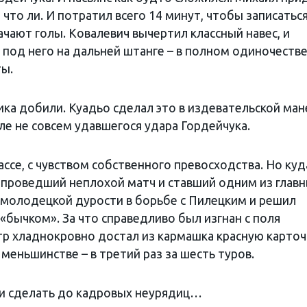
что ли. И потратил всего 14 минут, чтобы записаться
ачают голы. Ковалевич вычертил классный навес, и
под него на дальней штанге – в полном одиночестве 
ы.
ика добили. Куадьо сделал это в издевательской ман
сле не совсем удавшегося удара Гордейчука.
ассе, с чувством собственного превосходства. Но куд
, проведший неплохой матч и ставший одним из глав
л молодецкой дурости в борьбе с Пилецким и решил
бычком». За что справедливо был изгнан с поля
р хладнокровно достал из кармашка красную карточ
меньшинстве – в третий раз за шесть туров.
ели сделать до кадровых неурядиц…