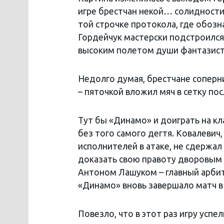
игре брестчан некой… солидности 
той строчке протокола, где обозн
Гордейчук мастерски подстроился 
высоким полетом души фантазист
Недолго думая, брестчане соперн
– пяточкой вложил мяч в сетку по
Тут бы «Динамо» и доиграть на кл
без того самого дегтя. Ковалевич
исполнителей в атаке, не сдержа
доказать свою правоту дворовым «
Антоном Лашуком – главный арбит
«Динамо» вновь завершало матч в 
Повезло, что в этот раз игру усп