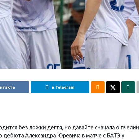
онтакте
в Telegram
дится без ложки дегтя, но давайте сначала о пчели
о дебюта Александра Юревича в матче с БАТЭ у