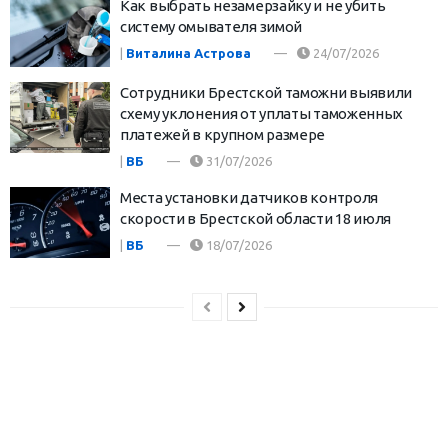
Как выбрать незамерзайку и не убить
систему омывателя зимой
|
Виталина Астрова
24/07/2026
Сотрудники Брестской таможни выявили
схему уклонения от уплаты таможенных
платежей в крупном размере
|
ВБ
31/07/2026
Места установки датчиков контроля
скорости в Брестской области 18 июля
|
ВБ
18/07/2026