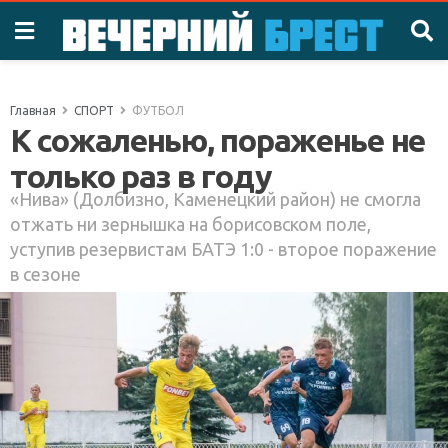
Главная
СПОРТ
ФУТБОЛ
К сожаленью, пораженье не
только раз в году
«Нива» (Долбизно, Каменецкий район) не смогла
отжать ни зернышка на борисовском поле,
уступив резервистам БАТЭ 1:0 - второе поражение
в сезоне