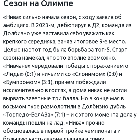
Сезон на Олимпе
«Нива» сильно начала сезон, с ходу заявив об
амбициях. В 2023-м, дебютируя в Д2, команда из
Долбизно уже заставила себя уважать как
крепкого середняка, заняв итоговое 9-е место.
Целью на этот год была борьба за топ-5. Старт
сезона намекал, что это вполне возможно.
«Нивчане» чередовали победы с поражением от
«Лиды» (0:1) и ничьими со «Слонимом» (0:0) и
«Бумпромом» (3:3), причем побеждали
исключительно в гостях, а дома никак не могли
вырвать заветные три балла. Но в конце мая в
восьмом туре размолотили в Долбизно дубль
«Торпедо-БелАЗа» (7:1) – и с этого момента дела у
команды пошли на лад. «Нива» прочно
обосновалась в первой тройке чемпионата и
большую часть сезона дышала в спину