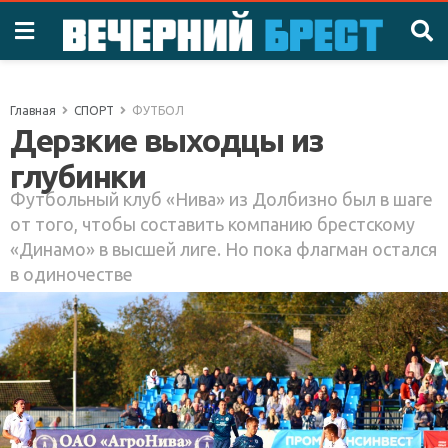
Главная
СПОРТ
ФУТБОЛ
Дерзкие выходцы из
глубинки
Футбольный клуб «Нива» из Долбизно был в шаге
от того, чтобы составить компанию брестскому
«Динамо» в высшей лиге. Но пока флагман остался
в одиночестве