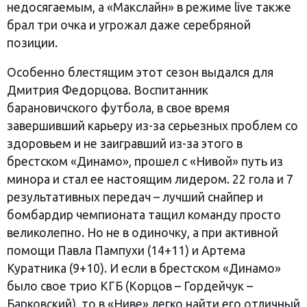
недосягаемым, а «Макслайн» в режиме live также
брал три очка и угрожал даже серебряной
позиции.
Особенно блестящим этот сезон выдался для
Дмитрия Федорцова. Воспитанник
барановичского футбола, в свое время
завершивший карьеру из-за серьезных проблем со
здоровьем и не заигравший из-за этого в
брестском «Динамо», прошел с «Нивой» путь из
минора и стал ее настоящим лидером. 22 гола и 7
результативных передач – лучший снайпер и
бомбардир чемпионата тащил команду просто
великолепно. Но не в одиночку, а при активной
помощи Павла Пампухи (14+11) и Артема
Куратника (9+10). И если в брестском «Динамо»
было свое трио КГБ (Корцов – Гордейчук –
Барковский), то в «Ниве» легко найти его отличный