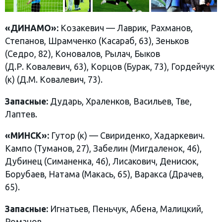
«ДИНАМО»:
Козакевич — Лаврик, Рахманов,
Степанов, Шрамченко (Касараб, 63), Зеньков
(Седро, 82), Коновалов, Рылач, Быков
(Д.Р. Ковалевич, 63), Корцов (Бурак, 73), Гордейчук
(к) (Д.М. Ковалевич, 73).
Запасные:
Дударь, Храленков, Васильев, Тве,
Лаптев.
«МИНСК»:
Гутор (к) — Свириденко, Хадаркевич.
Кампо (Туманов, 27), Забелин (Мигдаленок, 46),
Дубинец (Симаненка, 46), Лисакович, Денисюк,
Борубаев, Натама (Макась, 65), Варакса (Драчев,
65).
Запасные:
Игнатьев, Пеньчук, Абена, Малицкий,
Романов.