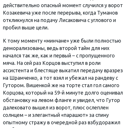
действительно опасный момент случился у ворот
Козакевича уже после перерыва, когда Туманов
откликнулся на подачу Лисаковича с углового и
пробил выше цели.
К тому моменту «минчане» уже были полностью
деморализованы, ведь второй тайм для них
начался так же, как и первый – с пропущенного
мяча. На сей раз Корцов выступил в роли
ассистента и блестяще выкатил передачу вразрез
на Шрамченко, а тот взял и убежал на рандеву с
Гутором. Вишенкой же на торте стал гол самого
Корцова, который на 59-й минуте долго оценивал
обстановку на левом фланге и увидел, что Гутор
далековато вышел из ворот, плюс ослеплен
солнцем – и элегантный «парашют» за спину
опытному стражу в очередной раз взбудоражил