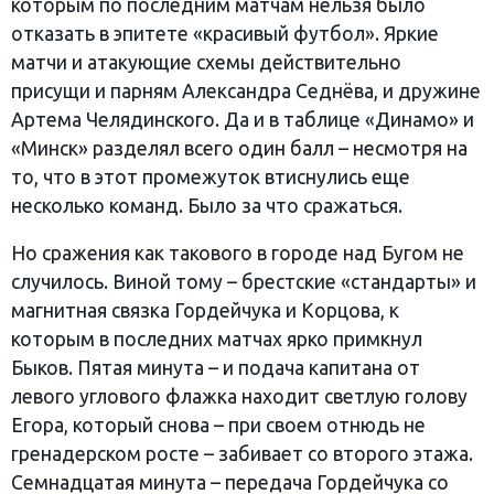
которым по последним матчам нельзя было
отказать в эпитете «красивый футбол». Яркие
матчи и атакующие схемы действительно
присущи и парням Александра Седнёва, и дружине
Артема Челядинского. Да и в таблице «Динамо» и
«Минск» разделял всего один балл – несмотря на
то, что в этот промежуток втиснулись еще
несколько команд. Было за что сражаться.
Но сражения как такового в городе над Бугом не
случилось. Виной тому – брестские «стандарты» и
магнитная связка Гордейчука и Корцова, к
которым в последних матчах ярко примкнул
Быков. Пятая минута – и подача капитана от
левого углового флажка находит светлую голову
Егора, который снова – при своем отнюдь не
гренадерском росте – забивает со второго этажа.
Семнадцатая минута – передача Гордейчука со