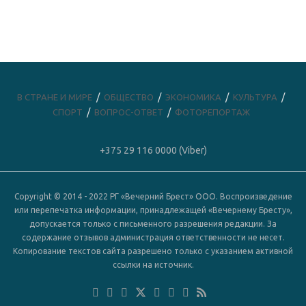
В СТРАНЕ И МИРЕ
ОБЩЕСТВО
ЭКОНОМИКА
КУЛЬТУРА
СПОРТ
ВОПРОС-ОТВЕТ
ФОТОРЕПОРТАЖ
+375 29 116 0000 (Viber)
Copyright © 2014 - 2022 РГ «Вечерний Брест» ООО. Воспроизведение
или перепечатка информации, принадлежащей «Вечернему Бресту»,
допускается только с письменного разрешения редакции. За
содержание отзывов администрация ответственности не несет.
Копирование текстов сайта разрешено только с указанием активной
ссылки на источник.