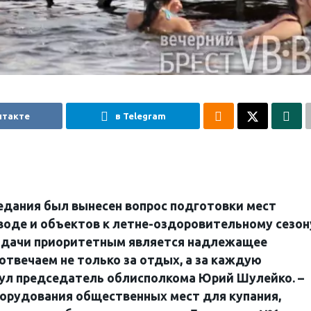
нтакте
в Telegram
едания был вынесен вопрос подготовки мест
воде и объектов к летне-оздоровительному сезон
задачи приоритетным является надлежащее
отвечаем не только за отдых, а за каждую
нул председатель облисполкома Юрий Шулейко. –
орудования общественных мест для купания,