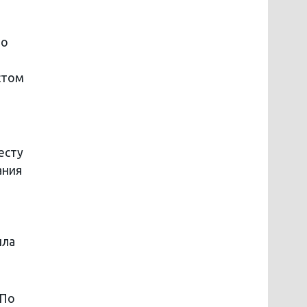
но
стом
есту
ания
ила
 По