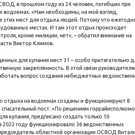
ВОД, в прошлом году из 24 человек, погибших при
их водоемах. «Нам необходимы, на мой взгляд,
е этих мест для отдыха людей. Потому что ежегодн
удованных местах. И там этот отдых происходит
нтроля, кроме милиции, нет», – обратил внимание на
асти Виктор Климов.
енных для купания мест 31 – особо притягательно д
венную закрепленность. В этой связи руководител
аботать вопрос создания небюджетных ведомствен
ого отдыха на водоемах созданы и функционируют 8
 спасательный пост. «По решениям горрайисполкомо
для купания, предписано создать только 10
в 2022 году функционировало 36 ведомственных
 председатель областной организации ОСВОД Витал