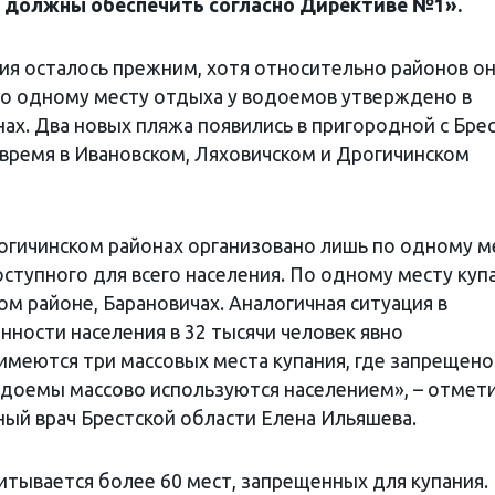
ы должны обеспечить согласно Директиве №1».
ия осталось прежним, хотя относительно районов о
по одному месту отдыха у водоемов утверждено в
ах. Два новых пляжа появились в пригородной с Бре
 время в Ивановском, Ляховичском и Дрогичинском
рогичинском районах организовано лишь по одному м
ступного для всего населения. По одному месту куп
м районе, Барановичах. Аналогичная ситуация в
нности населения в 32 тысячи человек явно
имеются три массовых места купания, где запрещено
водоемы массово используются населением», – отмет
ный врач Брестской области Елена Ильяшева.
итывается более 60 мест, запрещенных для купания.