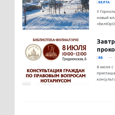
|
БЕЛТА
У Горнол
новый вл
«БелЮрОб
Завтр
проко
|
ВБ
8 июля с
приглаша
консульта