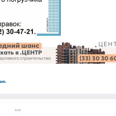
ram
.
>>>