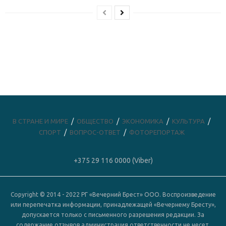
В СТРАНЕ И МИРЕ
ОБЩЕСТВО
ЭКОНОМИКА
КУЛЬТУРА
СПОРТ
ВОПРОС-ОТВЕТ
ФОТОРЕПОРТАЖ
+375 29 116 0000 (Viber)
Copyright © 2014 - 2022 РГ «Вечерний Брест» ООО. Воспроизведение
или перепечатка информации, принадлежащей «Вечернему Бресту»,
допускается только с письменного разрешения редакции. За
содержание отзывов администрация ответственности не несет.