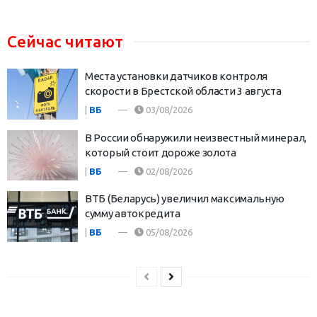
Сейчас читают
Места установки датчиков контроля
скорости в Брестской области 3 августа
|
ВБ
03/08/2026
В России обнаружили неизвестный минерал,
который стоит дороже золота
|
ВБ
02/08/2026
ВТБ (Беларусь) увеличил максимальную
сумму автокредита
|
ВБ
05/08/2026