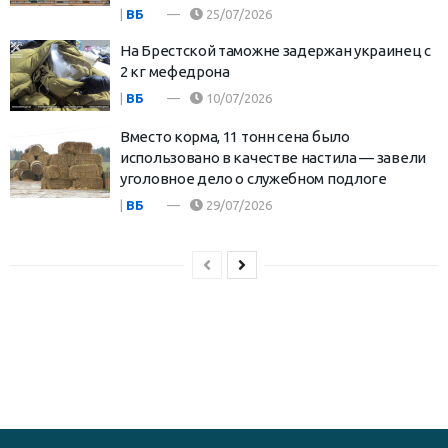
|
ВБ
25/07/2026
На Брестской таможне задержан украинец с
2 кг мефедрона
|
ВБ
10/07/2026
Вместо корма, 11 тонн сена было
использовано в качестве настила — завели
уголовное дело о служебном подлоге
|
ВБ
29/07/2026