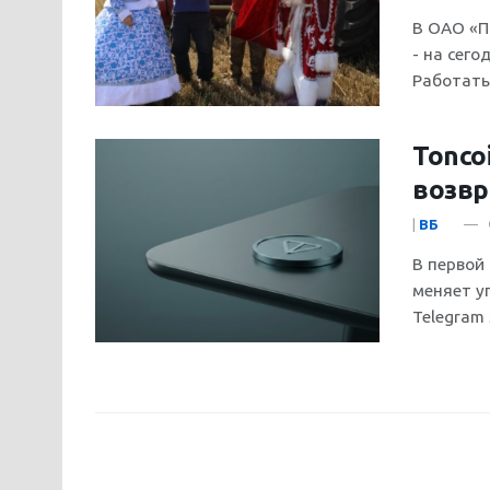
В ОАО «П
- на сег
Работать.
Tonco
возвр
|
ВБ
В первой
меняет у
Telegram 