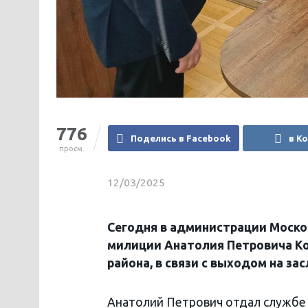
776
Поделись в Facebook
в К
просм.
12/03/2025
Сегодня в администрации Москов
милиции Анатолия Петровича Ко
района, в связи с выходом на з
Анатолий Петрович отдал службе в