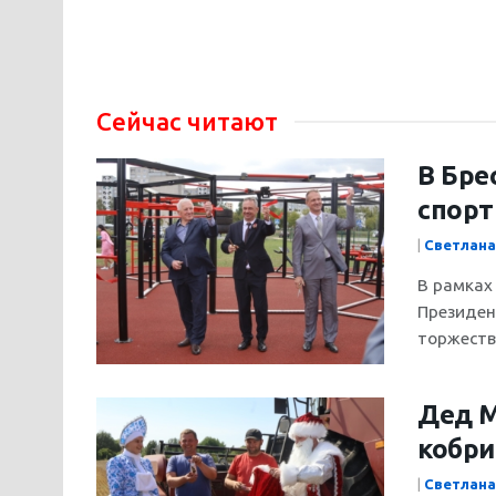
Сейчас читают
В Бре
спор
|
Светлана
В рамках
Президен
торжеств
Дед М
кобри
|
Светлана