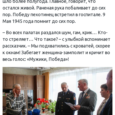
шло более полугода. Главное, говорит, что
остался живой. Раненая рука побаливает до сих
пор. Победу пехотинец встретил в госпитале. 9
Мая 1945 года помнит до сих пор.
– Во всех палатах раздался шум, гам, крик… Кто-
то стреляет… Что такое? – с улыбкой вспоминает
рассказчик. – Мы подхватились с кроватей, скорее
к окнам! Забегает женщина-замполит и кричит во
весь голос: «Мужики, Победа»!