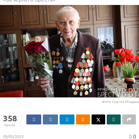
Фото Сергея Мощика
358
просм.
0
09/05/2023