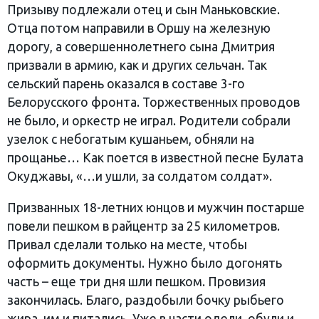
Призыву подлежали отец и сын Маньковские.
Отца потом направили в Оршу на железную
дорогу, а совершеннолетнего сына Дмитрия
призвали в армию, как и других сельчан. Так
сельский парень оказался в составе 3-го
Белорусского фронта. Торжественных проводов
не было, и оркестр не играл. Родители собрали
узелок с небогатым кушаньем, обняли на
прощанье… Как поется в известной песне Булата
Окуджавы, «…и ушли, за солдатом солдат».
Призванных 18-летних юнцов и мужчин постарше
повели пешком в райцентр за 25 километров.
Привал сделали только на месте, чтобы
оформить документы. Нужно было догонять
часть – еще три дня шли пешком. Провизия
закончилась. Благо, раздобыли бочку рыбьего
жира, им и питались. Уже в части одели, обули и