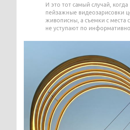
И это тот самый случай, когда
пейзажные видеозарисовки ц
живописны, а съемки с места 
не уступают по информативн