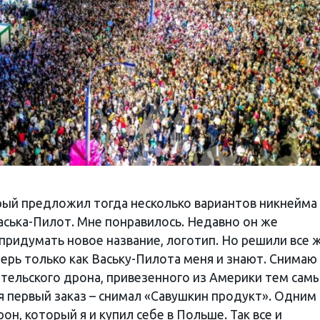
орый предложил тогда несколько вариантов никнейма 
Васька-Пилот. Мне понравилось. Недавно он же
придумать новое название, логотип. Но решили все 
перь только как Ваську-Пилота меня и знают. Снимаю 
бительского дрона, привезенного из Америки тем сам
ся первый заказ – снимал «Савушкин продукт». Одним
н, который я и купил себе в Польше. Так все и