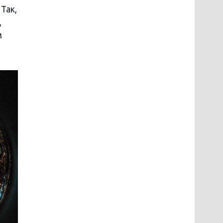
Так,
,
м