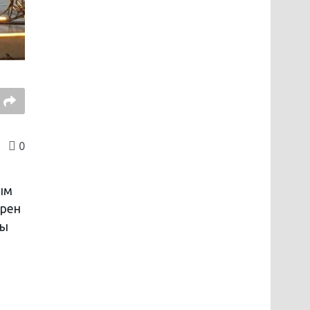
0
ным
ерен
ны