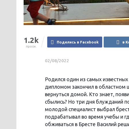
1.2k
Поделись в Facebook
в К
просм.
02/08/2022
Родился один из самых известных 
дипломом закончил в областном ц
вернуться домой. Кто знает, появ
сбылись? Но три дня блужданий по
молодой специалист выбрал брест
подрабатывал во время учебы и г
обживаться в Бресте Василий реши