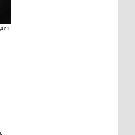
идит
,