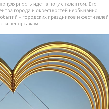
 популярность идет в ногу с талантом. Его
ентра города и окрестностей необычайно
событий – городских праздников и фестивалей
ости репортажам