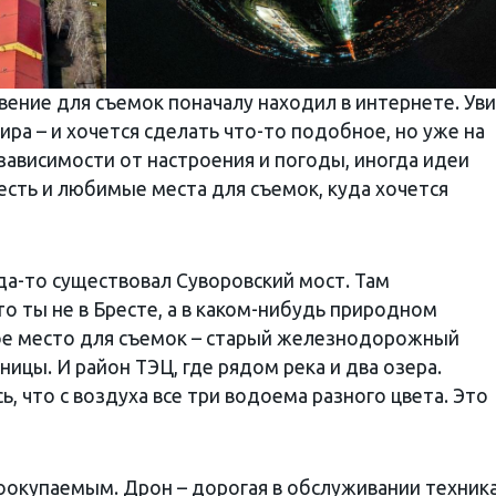
вение для съемок поначалу находил в интернете. Ув
ира – и хочется сделать что-то подобное, но уже на
 зависимости от настроения и погоды, иногда идеи
есть и любимые места для съемок, куда хочется
гда-то существовал Суворовский мост. Там
о ты не в Бресте, а в каком-нибудь природном
ое место для съемок – старый железнодорожный
ицы. И район ТЭЦ, где рядом река и два озера.
, что с воздуха все три водоема разного цвета. Это
оокупаемым. Дрон – дорогая в обслуживании техника