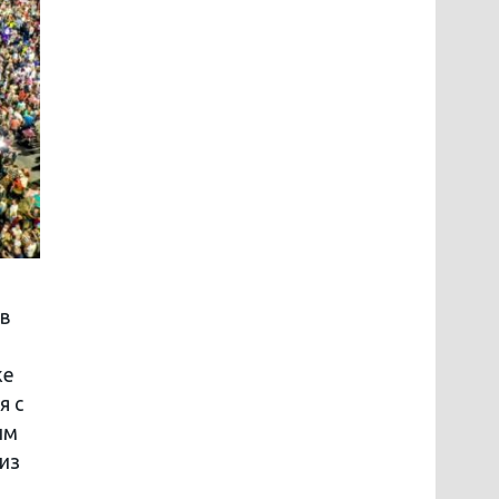
в
же
я с
ым
 из