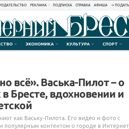
ИЗДАТЕЛЬСТВО
РЕКЛАМА
ПОДПИСКА
СПРАВКА
АФИША
-> ПОДАТ
СТВО
ЭКОНОМИКА
КУЛЬТУРА
СПОРТ
о всё». Васька-Пилот – о
в Бресте, вдохновении и
етской
ают как Ваську-Пилота. Его видео и фото с
ым популярным контентом о городе в Интернет