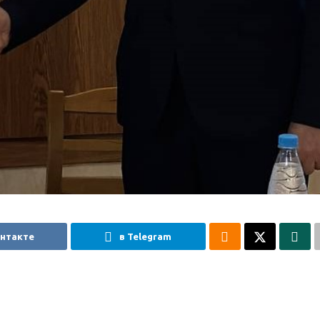
онтакте
в Telegram