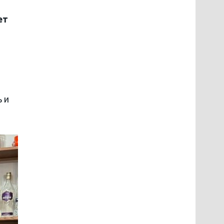
ет
 и