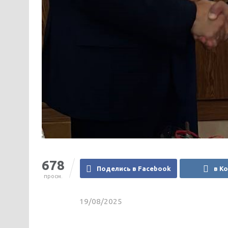
678
Поделись в Facebook
в К
просм.
19/08/2025