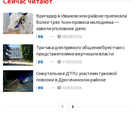
Сейчас читают
Бригадир в Ивановском районе приписала
более трех тонн привеса молодняка —
завели уголовное дело
|
ВБ
09/08/2026
Три часа для прямого общения брестчан с
представителями вертикали власти
|
ВБ
17/07/2026
Смертельное ДТП с участием гужевой
повозки в Дрогичинском районе
|
ВБ
13/07/2026