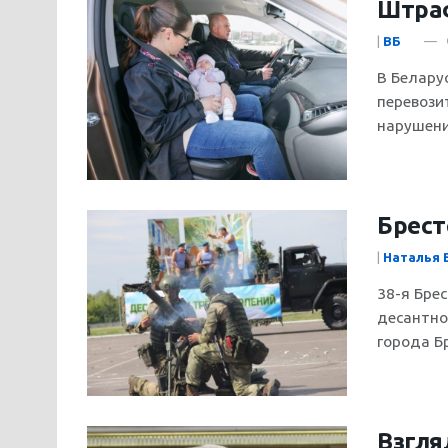
Штраф
|
ВБ
В Белару
перевозит
нарушение
Брест
|
Наталья 
38-я Бре
десантно
города Б
Взгля