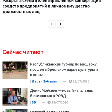
Раскрыта схема целенаправленной конвертации
средств предприятий в личное имущество
должностных лиц
Сейчас читают
Республиканский турнир по айсштоку
прошел в Брестском парке культуры и
отдыха
|
Дарья Зубарик
25/07/2026
Денис Мойсеня — новый начальник
Березовского РОВД
|
ВБ
28/07/2026
Налетай, подешевело