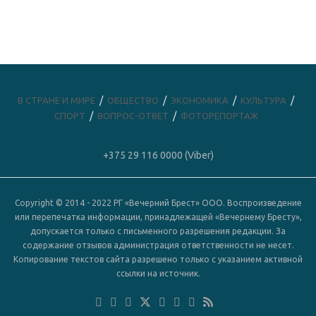
В СТРАНЕ И МИРЕ
ОБЩЕСТВО
ЭКОНОМИКА
КУЛЬТУРА
СПОРТ
ВОПРОС-ОТВЕТ
ФОТОРЕПОРТАЖ
+375 29 116 0000 (Viber)
Copyright © 2014 - 2022 РГ «Вечерний Брест» ООО. Воспроизведение
или перепечатка информации, принадлежащей «Вечернему Бресту»,
допускается только с письменного разрешения редакции. За
содержание отзывов администрация ответственности не несет.
Копирование текстов сайта разрешено только с указанием активной
ссылки на источник.