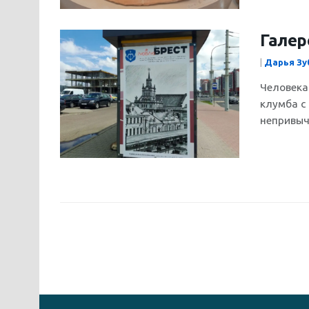
Галер
|
Дарья Зу
Человека
клумба с
непривычн