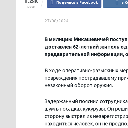
1.8k
Поделись в Facebook
в К
просм.
27/08/2024
В милицию Микашевичей поступи
доставлен 62-летний житель одн
предварительной информации, о
В ходе оперативно-разыскных мер
повреждения пострадавшему прич
незаконный оборот оружия.
Задержанный пояснил сотрудникам
шум в посадках кукурузы. Он реши
сторону выстрел из незарегистрир
находиться человек, он не предпо