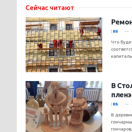
Сейчас читают
Ремон
|
ВБ
Что буде
соответс
капиталь
В Сто
пленэ
|
ВБ
В деревн
гончарны
гончаров,