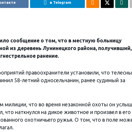
онтакте
в Telegram
ло сообщение о том, что в местную больницу
ой из деревень Лунинецкого района, получивший,
гнестрельное ранение.
оприятий правоохранители установили, что телесн
инил 58-летний односельчанин, ранее судимый за
 милиции, что во время незаконной охоты он услы
л, что наткнулся на дикое животное и произвел в его
ованного охотничьего ружья. О том, что в поле мож
лагал.