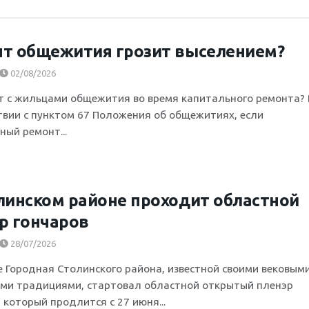
т общежития грозит выселением?
02/08/2026
т с жильцами общежития во время капитального ремонта? 
твии с пунктом 67 Положения об общежитиях, если
ный ремонт...
линском районе проходит областной
р гончаров
28/07/2026
е Городная Столинского района, известной своими вековым
ми традициями, стартовал областной открытый пленэр
 который продлится с 27 июня...