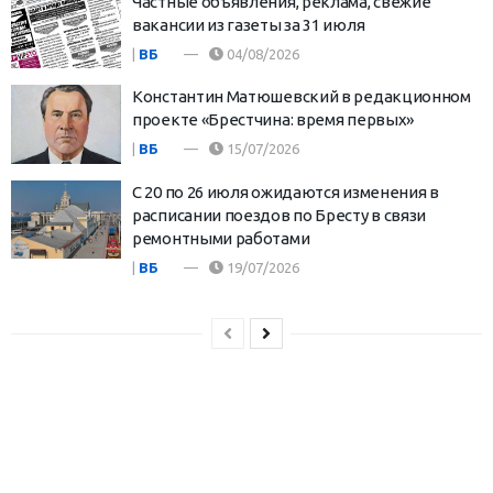
Частные объявления, реклама, свежие
вакансии из газеты за 31 июля
|
ВБ
04/08/2026
Константин Матюшевский в редакционном
проекте «Брестчина: время первых»
|
ВБ
15/07/2026
С 20 по 26 июля ожидаются изменения в
расписании поездов по Бресту в связи
ремонтными работами
|
ВБ
19/07/2026