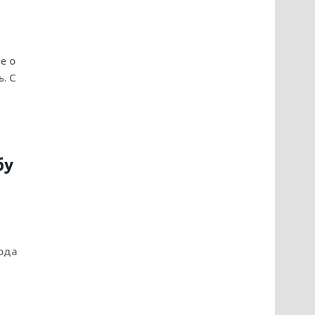
е о
. С
бу
года