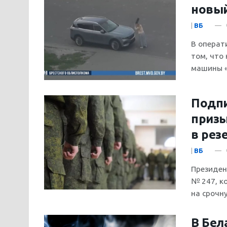
новы
|
ВБ
В операт
том, что
машины «V
Подпи
призы
в рез
|
ВБ
Президен
№ 247, к
на срочну
В Бел