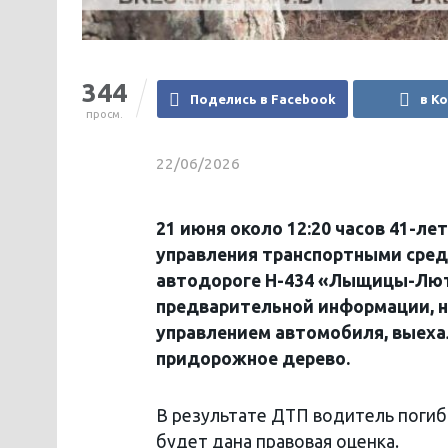
344
Поделись в Facebook
в К
просм.
22/06/2026
21 июня около 12:20 часов 41-ле
управления транспортными сред
автодороге Н-434 «Лыщицы-Люта
предварительной информации, на
управлением автомобиля, выехал
придорожное дерево.
В результате ДТП водитель поги
будет дана правовая оценка.