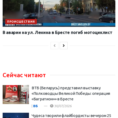
ПРОИСШЕСТВИЯ
В аварии на ул. Ленина в Бресте погиб мотоциклист
Сейчас читают
ВТБ (Беларусь) представил выставку
«Полководцы Великой Победы: операция
«Багратион»» в Бресте
|
ВБ
30/07/2026
Чудеса творили флайбордисты вечером 25