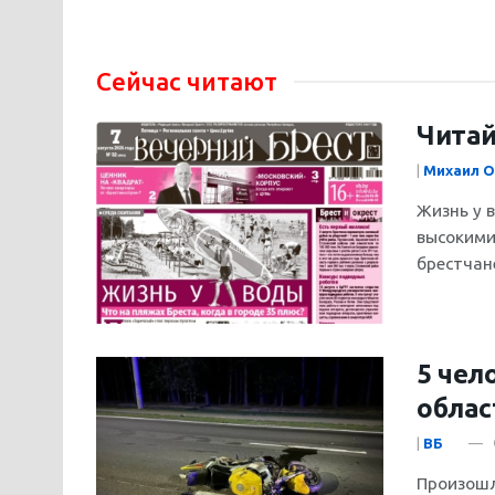
Сейчас читают
Читай
|
Михаил О
Жизнь у 
высокими
брестчане
5 чел
облас
|
ВБ
Произошл