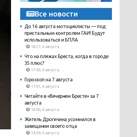
Все новости
До 16 августа мотоциклисты — под
пристальным контролем ГАИ! Будут
использоваться и БПЛА
18:27, 6 августа
Что на пляжах Бреста, когда в городе
35 плюс?
17:49, 6 августа
Гороскоп на 7 августа
17:01, 6 августа
Читайте в «Вечернем Бресте» за 7
августа
16:00, 6 августа
Житель Дрогичина усомнился в
завещании своего отца
14:59, 6 августа