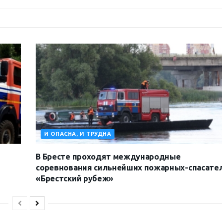
И ОПАСНА, И ТРУДНА
В Бресте проходят международные
соревнования сильнейших пожарных-спасате
«Брестский рубеж»