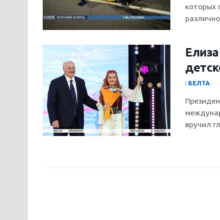
которых 
различной
Елиза
детск
|
БЕЛТА
Президен
междунар
вручил г