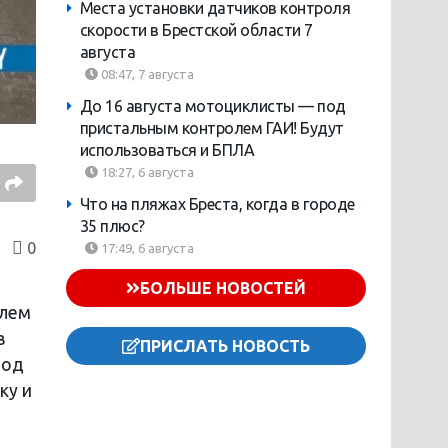
Места установки датчиков контроля
скорости в Брестской области 7
августа
08:47, 7 августа
До 16 августа мотоциклисты — под
пристальным контролем ГАИ! Будут
использоваться и БПЛА
18:27, 6 августа
Что на пляжах Бреста, когда в городе
35 плюс?
0
17:49, 6 августа
БОЛЬШЕ НОВОСТЕЙ
улем
в
ПРИСЛАТЬ НОВОСТЬ
под
ку и