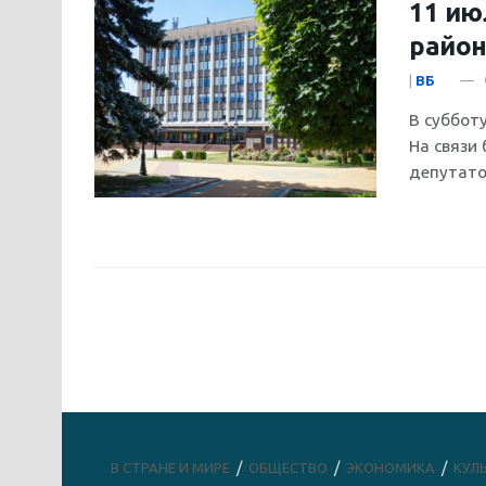
11 ию
район
|
ВБ
В суббот
На связи
депутато
В СТРАНЕ И МИРЕ
ОБЩЕСТВО
ЭКОНОМИКА
КУЛ