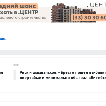
ram
.
>>>
не
Риск и шампанское. «Брест» пошел ва-банк 
овертайме и минимально обыграл «Витебс