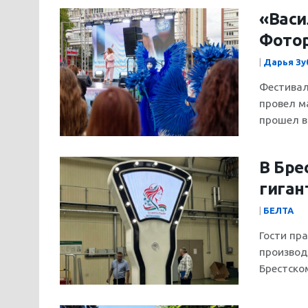
«Васи
Фотор
|
Дарья Зу
Фестивал
провел м
прошел в 
В Бре
гиган
|
БЕЛТА
Гости пр
производ
Брестском