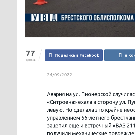
77
Поделись в Facebook
в Ко
просм.
24/09/2022
Авария на ул. Пионерской случилас
«Ситроена» ехала в сторону ул. П
левую. Но сделала это крайне не
управлением 56-летнего брестчани
зацепил еще и встречный «ВАЗ 21
получили механические поврежден