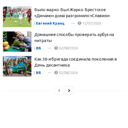
Было жарко. Был Жарко. Брестское
«Динамо» дома разгромило «Славию»
|
Евгений Кранц
12/07/2026
Домашние способы проверить арбуз на
нитраты
|
ВБ
02/08/2026
Как 38-я бригада соединила поколения в
День десантника
|
ВБ
02/08/2026