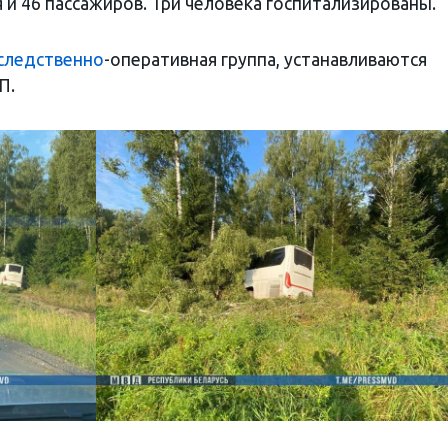
 и 46 пассажиров. Три человека госпитализированы.
следственно
-оперативная группа, устанавливаются
П.