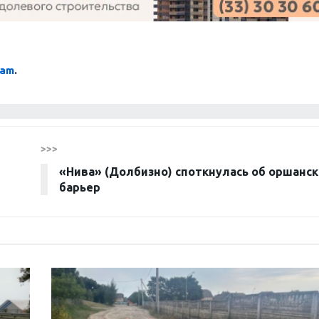
ram
.
>>>
«Нива» (Долбизно) споткнулась об оршанс
барьер