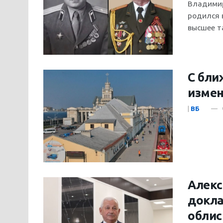
Владимир
родился 
высшее та
С бли
измен
|
ВБ
Алекс
докла
облис