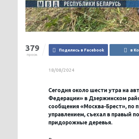
379
Поделись в Facebook
в К
просм.
18/08/2024
Сегодня около шести утра на ав
Федерации» в Дзержинском райо
сообщения «Москва-Брест», по п
управлением, съехал в правый п
придорожные деревья.