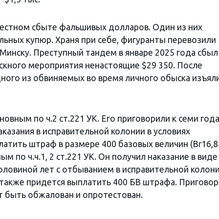
естном сбыте фальшивых долларов. Один из них
льных купюр. Храня при себе, фигуранты перевозили
Минску. Преступный тандем в январе 2025 года сбыл
скного мероприятия ненастоящие $29 350. После
ного из обвиняемых во время личного обыска изъял
новным по ч.2 ст.221 УК. Его приговорили к семи год
казания в исправительной колонии в условиях
атить штраф в размере 400 базовых величин (Br16,8
ым по ч.ч.1, 2 ст.221 УК. Он получил наказание в виде
оловиной лет с отбыванием в исправительной колони
 также придется выплатить 400 БВ штрафа. Приговор
т быть обжалован и опротестован.