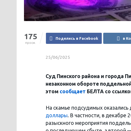
175
Поделись в Facebook
в К
просм.
25/06/2025
Суд Пинского района и города П
незаконном обороте поддельной
этом
сообщает
БЕЛТА со ссылкой
На скамье подсудимых оказались 
доллары
. В частности, в декабре
разыскного мероприятия поддельн
о последующем сбыте, а второй — 