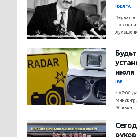
|
БЕЛТА
Первая в
состояла
Лукашенко
Будьт
устан
июля
|
ВБ
с 07:00 д
Минск-гр
90 км/ч...
Сегод
руков