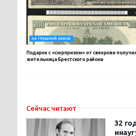
НА ГРЕШНОЙ ЗЕМЛЕ
Подарок с «сюрпризом» от свекрови получи
жительница Брестского района
Сейчас читают
32 го
инауг