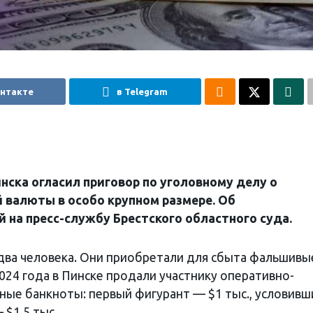
онтакте
в Telegram
инска огласил приговор по уголовному делу о
 валюты в особо крупном размере. Об
 на пресс-службу Брестского областного суда.
два человека. Они приобретали для сбыта фальшивы
 2024 года в Пинске продали участнику оперативно-
ые банкноты: первый фигурант — $1 тыс., условивш
$1,5 тыс.