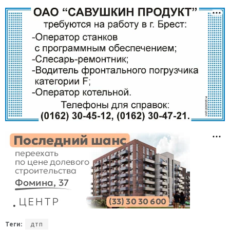
Теги:
дтп