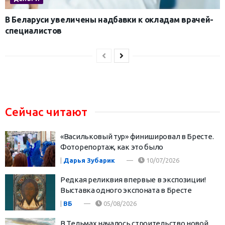
В Беларуси увеличены надбавки к окладам врачей-
специалистов
Сейчас читают
«Васильковый тур» финишировал в Бресте.
Фоторепортаж, как это было
|
Дарья Зубарик
10/07/2026
Редкая реликвия впервые в экспозиции!
Выставка одного экспоната в Бресте
|
ВБ
05/08/2026
В Тельмах началось строительство новой