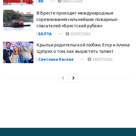
|
ВБ
08/07/2026
В Бресте проходят международные
соревнования сильнейших пожарных-
спасателей «Брестский рубеж»
|
БЕЛТА
25/07/2026
Крылья родительской любви. Егор и Алина
Цуприк о том, как вырастить талант
|
Светлана Кислая
28/07/2026