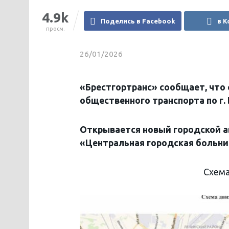
4.9k
Поделись в Facebook
в К
просм.
26/01/2026
«Брестгортранс» сообщает, что 
общественного транспорта по г. 
Открывается новый городской 
«Центральная
городская
больни
Схема