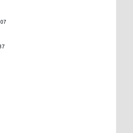
:07
37