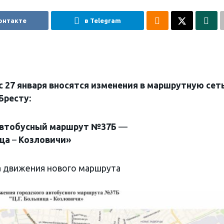
онтакте
в Telegram
с 27 января
вносятся изменения в маршрутную сет
Бресту:
автобусный маршрут №37Б
—
ца
–
Козловичи»
 движения нового маршрута