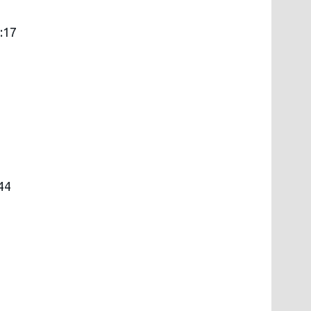
5:17
44