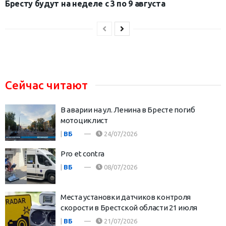
Бресту будут на неделе с 3 по 9 августа
Сейчас читают
В аварии на ул. Ленина в Бресте погиб
мотоциклист
|
ВБ
24/07/2026
Pro et contra
|
ВБ
08/07/2026
Места установки датчиков контроля
скорости в Брестской области 21 июля
|
ВБ
21/07/2026