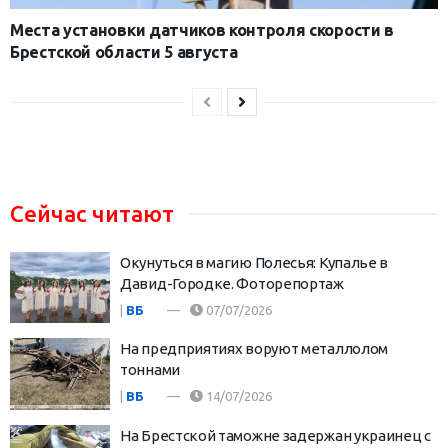
Места установки датчиков контроля скорости в
Брестской области 5 августа
Сейчас читают
Окунуться в магию Полесья: Купалье в
Давид-Городке. Фоторепортаж
|
ВБ
07/07/2026
На предприятиях воруют металлолом
тоннами
|
ВБ
14/07/2026
На Брестской таможне задержан украинец с