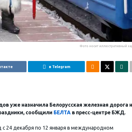
Фото носит иллюстративный ха
нтакте
в Telegram
дов уже назначила Белорусская железная дорога 
праздники, сообщили
БЕЛТА
в пресс-центре БЖД.
д с 24 декабря по 12 января в международном