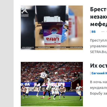
Брест
незак
мефе
|
ВБ
Преступл
управлен
SETRA.Во
Их ос
|
Евгений 
В ночь н
мундиаля
Борьбу за.