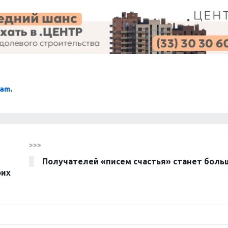
ram
.
>>>
Получателей «писем счастья» станет боль
оих