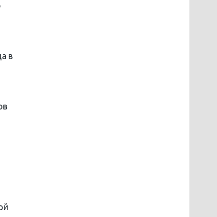
о
а в
ов
ой