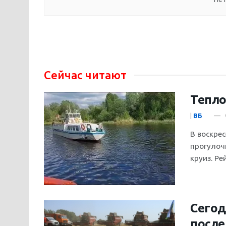
Сейчас читают
Тепло
|
ВБ
В воскре
прогулоч
круиз. Рей
Cегод
после