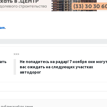
ram
.
>>>
нать
Не попадитесь на радар! 7 ноября они могу
вас ожидать на следующих участках
автодорог
 публикаций по теме