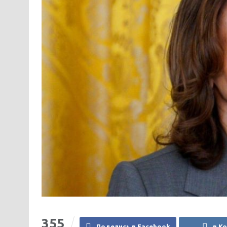
355
Поделись в Facebook
в К