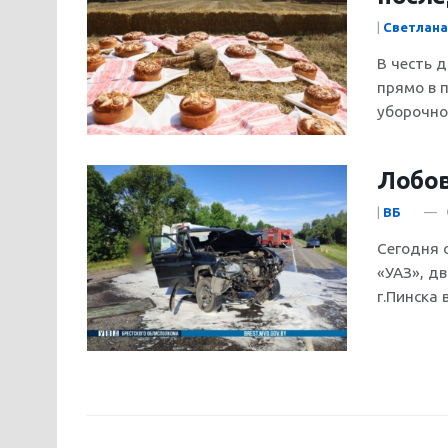
|
Светлана
В честь 
прямо в 
уборочной
Лобов
|
ВБ
Сегодня 
«УАЗ», д
г.Пинска 