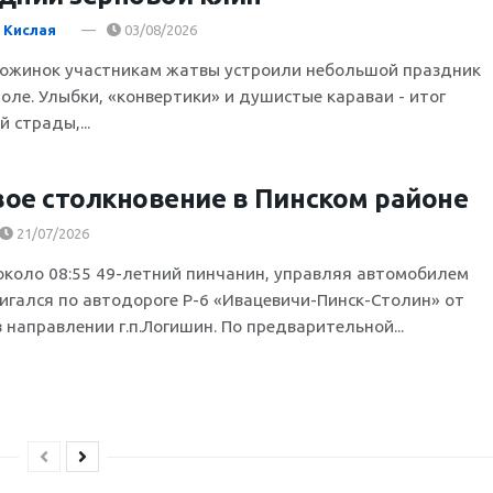
 Кислая
03/08/2026
дожинок участникам жатвы устроили небольшой праздник
поле. Улыбки, «конвертики» и душистые караваи - итог
 страды,...
ое столкновение в Пинском районе
21/07/2026
около 08:55 49-летний пинчанин, управляя автомобилем
вигался по автодороге Р-6 «Ивацевичи-Пинск-Столин» от
в направлении г.п.Логишин. По предварительной...