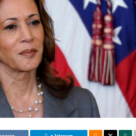
онтакте
в Telegram